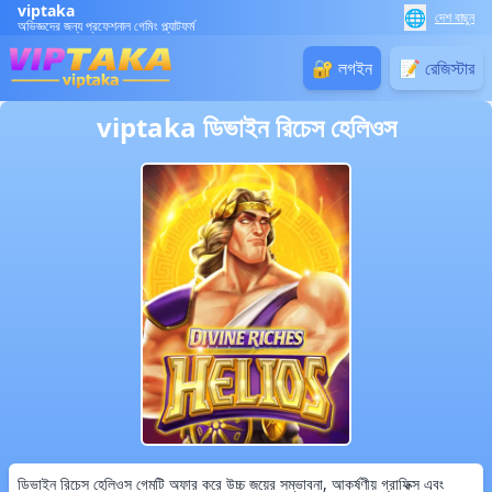
viptaka
🌐
দেশ বাছুন
অভিজ্ঞদের জন্য প্রফেশনাল গেমিং প্ল্যাটফর্ম
🔐 লগইন
📝 রেজিস্টার
viptaka ডিভাইন রিচেস হেলিওস
ডিভাইন রিচেস হেলিওস গেমটি অফার করে উচ্চ জয়ের সম্ভাবনা, আকর্ষণীয় গ্রাফিক্স এবং